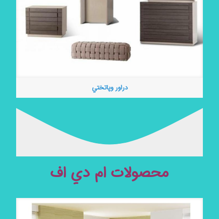
دراور وپاتختي
محصولات ام دي اف