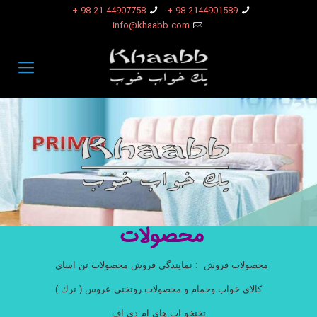
44907758 21 98 +
2144901589 98 +
info@khaabb.com
محصولات
محصولات فروش : نمايندگي فروش محصولات تن اساي
كالاي خواب وحمام و محصولات روتختي عروس ( ترك )
تختخو اب هاي ام دي اف