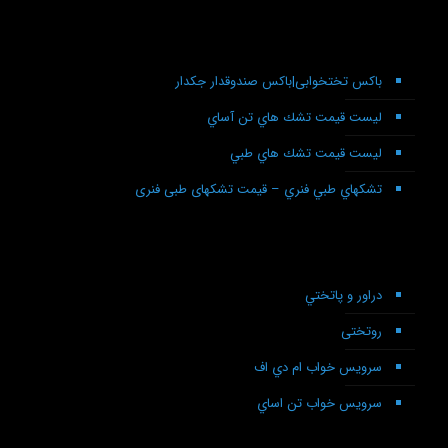
باکس تختخوابی|باکس صندوقدار جکدار
لیست قیمت تشك هاي تن آساي
ليست قيمت تشك هاي طبي
تشكهاي طبي فنري – قیمت تشکهای طبی فنری
دراور و پاتختي
روتختی
سرويس خواب ام دي اف
سرويس خواب تن اساي