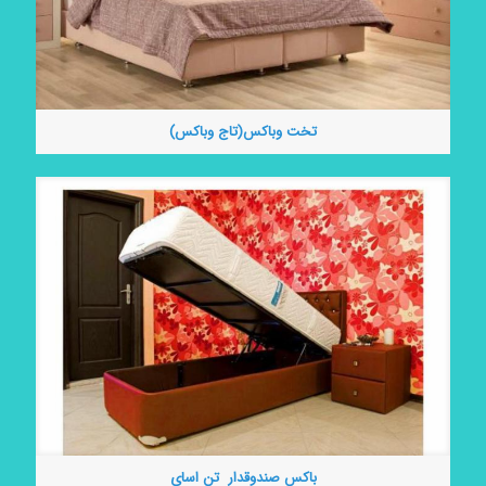
تخت وباکس(تاج وباکس)
باكس صندوقدار تن اساي