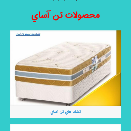
محصولات تن آساي
تشك هاي تن آساي