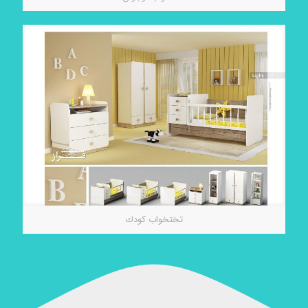
تختخواب كودك