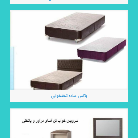
باكس ساده تختخوابي