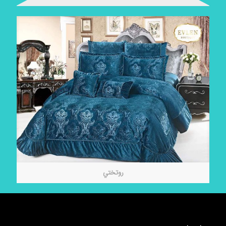
روتختي