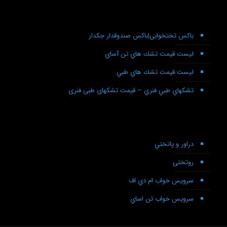
باکس تختخوابی|باکس صندوقدار جکدار
لیست قیمت تشك هاي تن آساي
ليست قيمت تشك هاي طبي
تشكهاي طبي فنري – قیمت تشکهای طبی فنری
دراور و پاتختي
روتختی
سرويس خواب ام دي اف
سرويس خواب تن اساي